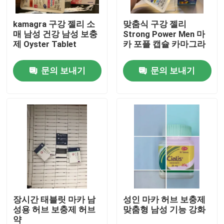
kamagra 구강 젤리 소
맞춤식 구강 젤리
우리에 대하여
매 남성 건강 남성 보충
Strong Power Men 마
제 Oyster Tablet
카 포플 캡슐 카마그라
공장 여행
문의 보내기
문의 보내기
품질 관리
연락주세요
인용문을 요구하세요
사람들 본초 보충
장시간 태블릿 마카 남
성인 마카 허브 보충제
성용 허브 보충제 허브
맞춤형 남성 기능 강화
맥어드레스 본초 보충
약