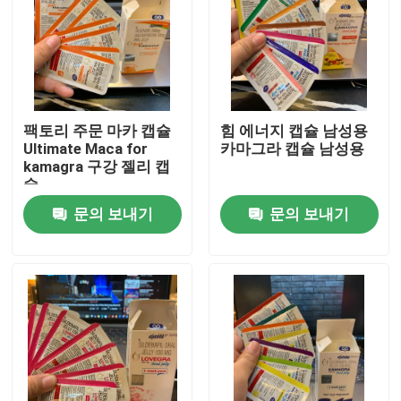
팩토리 주문 마카 캡슐
힘 에너지 캡슐 남성용
Ultimate Maca for
카마그라 캡슐 남성용
kamagra 구강 젤리 캡
슐
문의 보내기
문의 보내기
집
제품
비디오