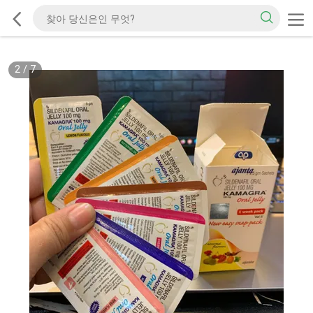
2
/
7