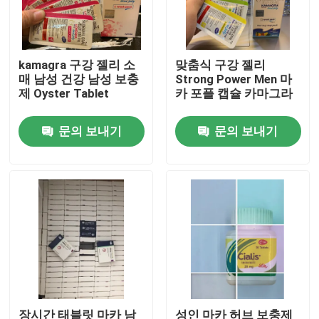
우리에 대하여
kamagra 구강 젤리 소
맞춤식 구강 젤리
매 남성 건강 남성 보충
Strong Power Men 마
공장 여행
제 Oyster Tablet
카 포플 캡슐 카마그라
문의 보내기
문의 보내기
품질 관리
연락주세요
인용문을 요구하세요
사람들 본초 보충
맥어드레스 본초 보충
장시간 태블릿 마카 남
성인 마카 허브 보충제