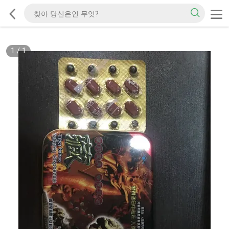
1
/
1