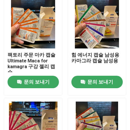
팩토리 주문 마카 캡슐
힘 에너지 캡슐 남성용
Ultimate Maca for
카마그라 캡슐 남성용
kamagra 구강 젤리 캡
슐
문의 보내기
문의 보내기
집
제품
비디오