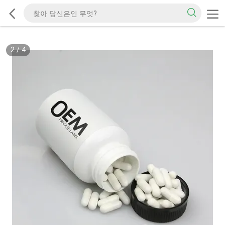
2
/
4