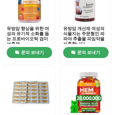
우리에 대하여
유방암 향상을 위한 여
유방암 개선제 여성의
공장 여행
성의 유기적 소화를 돕
식물지는 주문형인 파
는 프로바이오틱 검미
파야 추출물 피임약을
보충제
보충합니다
품질 관리
문의 보내기
문의 보내기
연락주세요
인용문을 요구하세요
사람들 본초 보충
맥어드레스 본초 보충