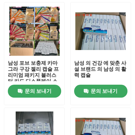
남성 포브 보충제 카마
남성 의 건강 에 맞춘 사
그라 구강 젤리 캡슐 프
설 브랜드 의 남성 의 활
리미엄 패키지 블러스
력 캡슐
터 카드 디스플레이 스
펀지
문의 보내기
문의 보내기
집
제품
비디오