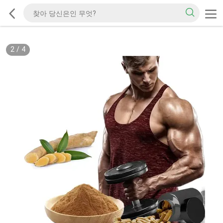
2
/
4