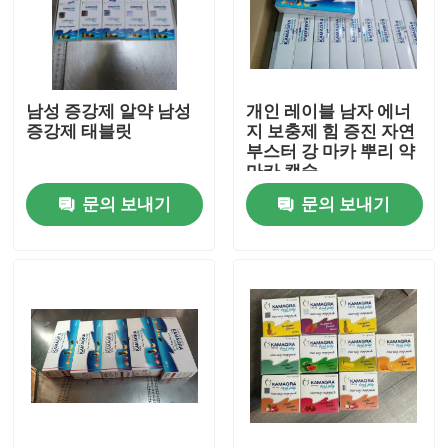
우리에 대하여
남성 증강제 알약 남성
개인 레이블 남자 에너
공장 여행
증강제 태블릿
지 보충제 힘 증진 자연
부스터 강 마카 뿌리 약
마카 캡슐
품질 관리
문의 보내기
문의 보내기
연락주세요
인용문을 요구하세요
사람들 본초 보충
맥어드레스 본초 보충