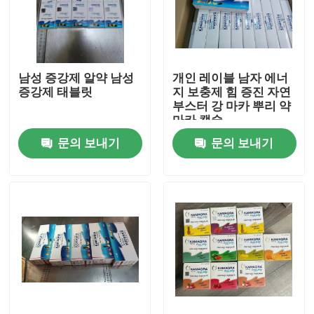
우리에 대하여
남성 증강제 알약 남성
개인 레이블 남자 에너
공장 여행
증강제 태블릿
지 보충제 힘 증진 자연
부스터 강 마카 뿌리 약
마카 캡슐
품질 관리
문의 보내기
문의 보내기
연락주세요
인용문을 요구하세요
사람들 본초 보충
맥어드레스 본초 보충