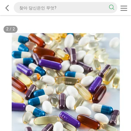
2
/
2