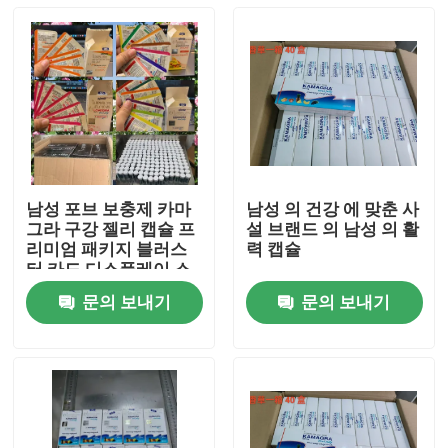
남성 포브 보충제 카마
남성 의 건강 에 맞춘 사
그라 구강 젤리 캡슐 프
설 브랜드 의 남성 의 활
리미엄 패키지 블러스
력 캡슐
터 카드 디스플레이 스
펀지
문의 보내기
문의 보내기
집
제품
비디오